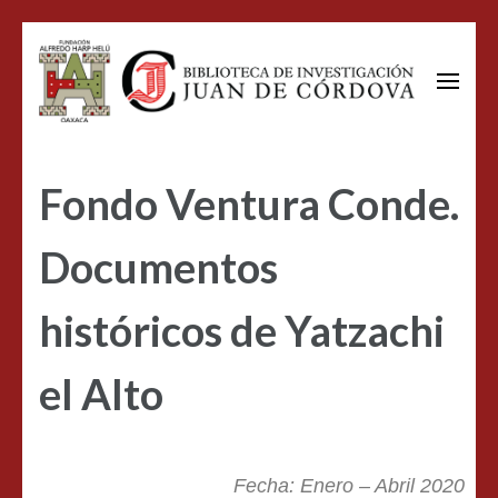
Biblioteca de Investigación Juan
Especializada en lengua y cultura de los pueblos Mesoamericanos y
Oaxaca
de Córdova
Fondo Ventura Conde.
Documentos
históricos de Yatzachi
el Alto
Fecha: Enero – Abril 2020